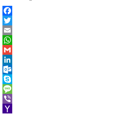
Facebook
Twitter
Email
WhatsApp
Gmail
LinkedIn
Outlook.com
Skype
Message
Viber
Yahoo
Mail