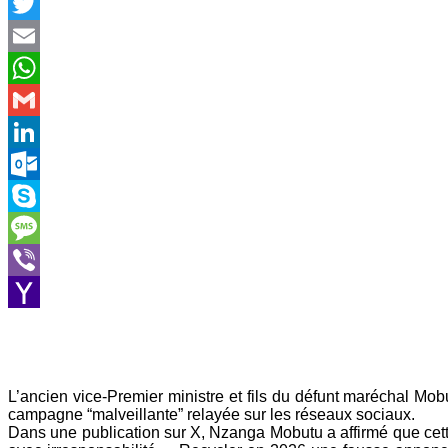
Facebook
Twitter
Email
WhatsApp
Gmail
LinkedIn
Outlook.com
Skype
Message
Viber
Yahoo
Mail
L’ancien vice-Premier ministre et fils du défunt maréchal 
campagne “malveillante” relayée sur les réseaux sociaux.
Dans une publication sur X, Nzanga Mobutu a affirmé que cett