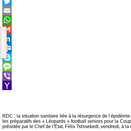
Facebook
Twitter
Email
WhatsApp
Gmail
LinkedIn
Outlook.com
Skype
Message
Viber
Yahoo
Mail
RDC : la situation sanitaire liée à la résurgence de l’épidé
les préparatifs des « Léopards » football seniors pour la Cou
présidée par le Chef de l’État, Félix Tshisekedi, vendredi, à la