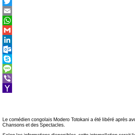
Facebook
Twitter
Email
WhatsApp
Gmail
LinkedIn
Outlook.com
Skype
Message
Viber
Yahoo
Mail
Le comédien congolais Modero Totokani a été libéré après av
Chansons et des Spectacles.