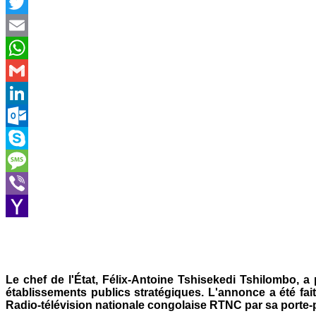
Facebook
Twitter
Email
WhatsApp
Gmail
LinkedIn
Outlook.com
Skype
Message
Viber
Yahoo
Mail
Le chef de l'État, Félix-Antoine Tshisekedi Tshilombo, a
établissements publics stratégiques. L'annonce a été fai
Radio-télévision nationale congolaise RTNC par sa porte-