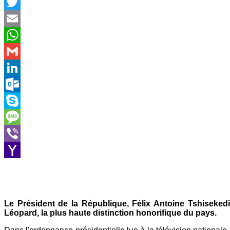
Facebook
Twitter
Email
WhatsApp
Gmail
LinkedIn
Outlook.com
Skype
Message
Viber
Yahoo
Mail
Le Président de la République, Félix Antoine Tshisekedi
Léopard, la plus haute distinction honorifique du pays.