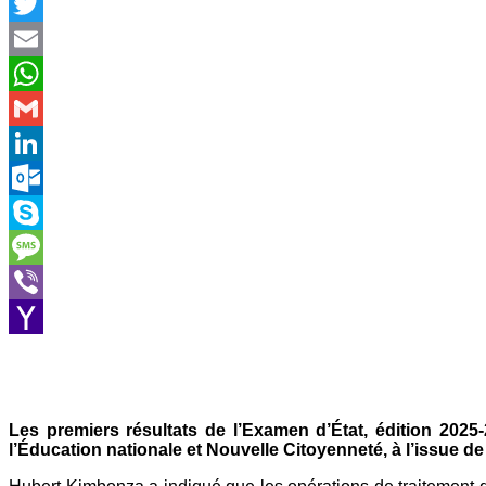
Facebook
Twitter
Email
WhatsApp
Gmail
LinkedIn
Outlook.com
Skype
Message
Viber
Yahoo
Mail
Les premiers résultats de l’Examen d’État, édition 2025
l’Éducation nationale et Nouvelle Citoyenneté, à l’issue de