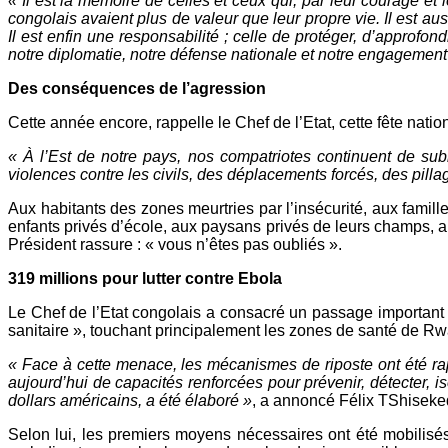
« Il est la mémoire de celles et ceux qui, par leur courage et l
congolais avaient plus de valeur que leur propre vie. Il est au
Il est enfin une responsabilité ; celle de protéger, d’approfo
notre diplomatie, notre défense nationale et notre engagement 
Des conséquences de l’agression
Cette année encore, rappelle le Chef de l’Etat, cette fête natio
« À l’Est de notre pays, nos compatriotes continuent de sub
violences contre les civils, des déplacements forcés, des pill
Aux habitants des zones meurtries par l’insécurité, aux famill
enfants privés d’école, aux paysans privés de leurs champs, au
Président rassure : « vous n’êtes pas oubliés ».
319 millions pour lutter contre Ebola
Le Chef de l’Etat congolais a consacré un passage important 
sanitaire », touchant principalement les zones de santé de Rw
« Face à cette menace, les mécanismes de riposte ont été ra
aujourd’hui de capacités renforcées pour prévenir, détecter, i
dollars américains, a été élaboré »
, a annoncé Félix TShiseke
Selon lui, les premiers moyens nécessaires ont été mobilisés