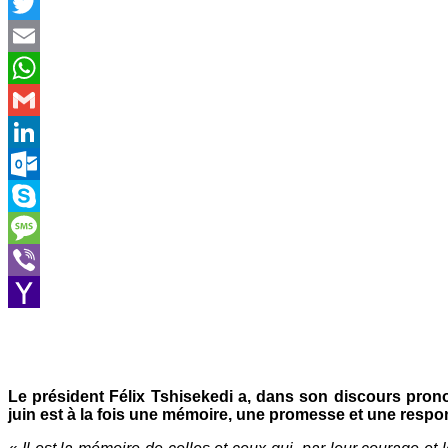
Facebook
Twitter
Email
WhatsApp
Gmail
LinkedIn
Outlook.com
Skype
Message
Viber
Yahoo
Mail
Le président Félix Tshisekedi a, dans son discours prono
juin est à la fois une mémoire, une promesse et une respon