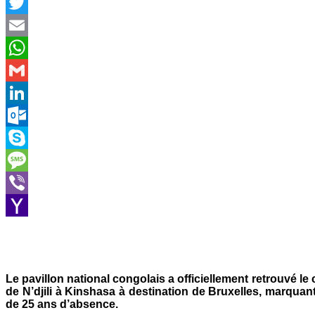
Facebook
Twitter
Email
WhatsApp
Gmail
LinkedIn
Outlook.com
Skype
Message
Viber
Yahoo
Mail
Le pavillon national congolais a officiellement retrouvé le 
de N’djili à Kinshasa à destination de Bruxelles, marqua
de 25 ans d’absence.