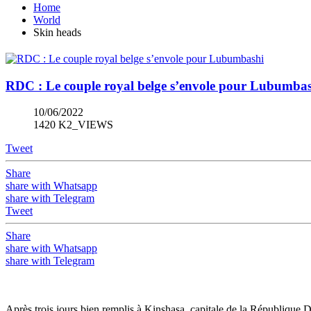
Home
World
Skin heads
RDC : Le couple royal belge s’envole pour Lubumba
10/06/2022
1420 K2_VIEWS
Tweet
Share
share with Whatsapp
share with Telegram
Tweet
Share
share with Whatsapp
share with Telegram
Après trois jours bien remplis à Kinshasa, capitale de la République