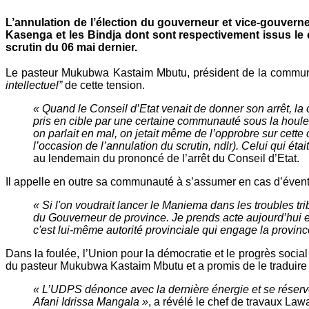
L’annulation de l’élection du gouverneur et vice-gouverne
Kasenga et les Bindja dont sont respectivement issus l
scrutin du 06 mai dernier.
Le pasteur Mukubwa Kastaim Mbutu, président de la communa
intellectuel”
de cette tension.
« Quand le Conseil d’Etat venait de donner son arrêt, l
pris en cible par une certaine communauté sous la houlette
on parlait en mal, on jetait même de l’opprobre sur cette
l’occasion de l’annulation du scrutin, ndlr). Celui qui étai
au lendemain du prononcé de l’arrêt du Conseil d’Etat.
Il appelle en outre sa communauté à s’assumer en cas d’éventua
« Si l'on voudrait lancer le Maniema dans les troubles 
du Gouverneur de province. Je prends acte aujourd’hui 
c'est lui-même autorité provinciale qui engage la provinc
Dans la foulée, l’Union pour la démocratie et le progrès socia
du pasteur Mukubwa Kastaim Mbutu et a promis de le traduire en
« L’UDPS dénonce avec la dernière énergie et se réserve l
Afani Idrissa Mangala »
, a révélé le chef de travaux L