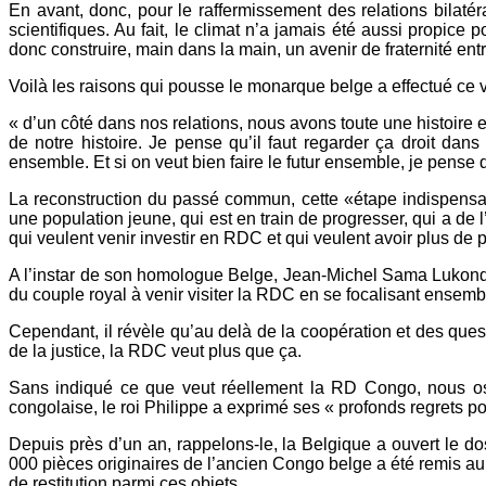
En avant, donc, pour le raffermissement des relations bilatéra
scientifiques. Au fait, le climat n’a jamais été aussi propic
donc construire, main dans la main, un avenir de fraternité ent
Voilà les raisons qui pousse le monarque belge a effectué ce v
« d’un côté dans nos relations, nous avons toute une histoire e
de notre histoire. Je pense qu’il faut regarder ça droit dans
ensemble. Et si on veut bien faire le futur ensemble, je pense q
La reconstruction du passé commun, cette «étape indispensab
une population jeune, qui est en train de progresser, qui a de
qui veulent venir investir en RDC et qui veulent avoir plus de pré
A l’instar de son homologue Belge, Jean-Michel Sama Lukonde 
du couple royal à venir visiter la RDC en se focalisant ensemble
Cependant, il révèle qu’au delà de la coopération et des ques
de la justice, la RDC veut plus que ça.
Sans indiqué ce que veut réellement la RD Congo, nous oso
congolaise, le roi Philippe a exprimé ses « profonds regrets p
Depuis près d’un an, rappelons-le, la Belgique a ouvert le dos
000 pièces originaires de l’ancien Congo belge a été remis a
de restitution parmi ces objets.