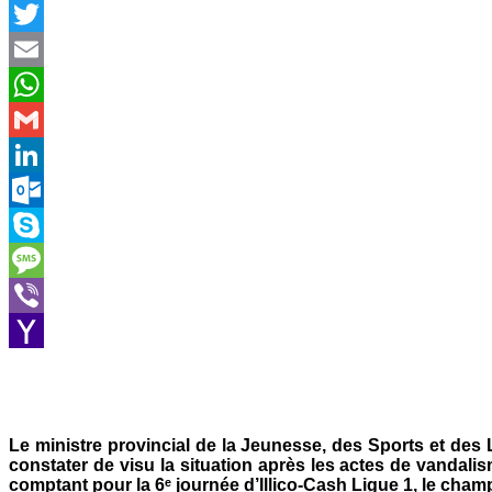
Facebook
Twitter
Email
WhatsApp
Gmail
LinkedIn
Outlook.com
Skype
Message
Viber
Yahoo
Mail
Le ministre provincial de la Jeunesse, des Sports et des
constater de visu la situation après les actes de vandal
comptant pour la 6ᵉ journée d’Illico-Cash Ligue 1, le ch