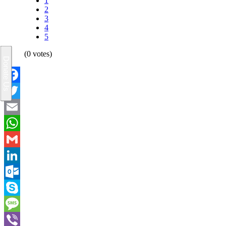
1
2
3
4
5
(0 votes)
Facebook
Twitter
Email
WhatsApp
Gmail
LinkedIn
Outlook.com
Skype
Message