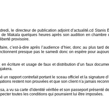
dredi, le directeur de publication adjoint d’actualité.cd Stani
ison de Makala quelques heures après son audition en chambre 
berté provisoire.
faire, c’est-à-dire après l’audience d’hier, donc au plus tard d
nctionnent presque pas le samedi donc on espère pour aujourd’
 en écriture et usage de faux et distribution d’un faux documen
ujakera.
usé un rapport contrefait portant le sceau officiel et la signatur
llégations restent non prouvées et que son client n'a jamais recon
, a vu sa carte d'identité vérifiée et son passeport présenté dev
pecter toutes les conditions qui pourraient lui être imposées.