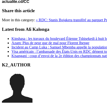
actualite.cd/CC
Share this article
More in this category:
« RDC: Stanis Bujakera transféré au parquet
P
Latest from Ali Kalonga
Kinshasa : les travaux du boulevard Étienne Tshisekedi à huit b
Azam: Plus de peur que de mal pour Florent Ibenge
Incident au Camp Luka : Samuel Mbemba appelle la population a
Visa américain : l’ambassade des États-Unis en RDC dément t
Kisangani : coup d’envoi de la 2e édition des championnats na
K2_AUTHOR