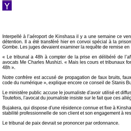
Viber
Yahoo
Mail
Interpellé à l’aéroport de Kinshasa il y a une semaine ce ven
détention. Il a été transféré hier en convoi spécial à la pr
Gombe. Les juges devaient examiner la requête de remise en li
« Le tribunal a 48h à compter de la prise en délibéré de l’af
avocats Me Charles Mushizi. « Mais les cours et tribunaux fo
48h ».
Notre confrère est accusé de propagation de faux bruits, faux
code du numérique », explique encore ce conseil de Stanis B
Le ministère public accuse le journaliste d'avoir utilisé et diff
Toutefois, l'avocat du journaliste insiste sur le fait que ces a
Bujakera, qui dispose d'une résidence connue et fixe à Kinshasa
stabilité professionnelle de son client et son engagement à res
Le tribunal de paix devrait se prononcer par ordonnance.