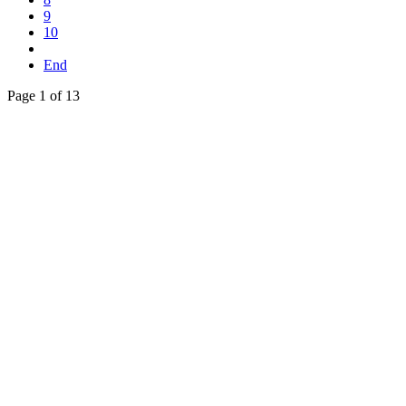
9
10
End
Page 1 of 13