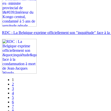
RDC : La Belgique exprime officiellement son "inquiétude" face à 
1
2
3
4
5
6
7
8