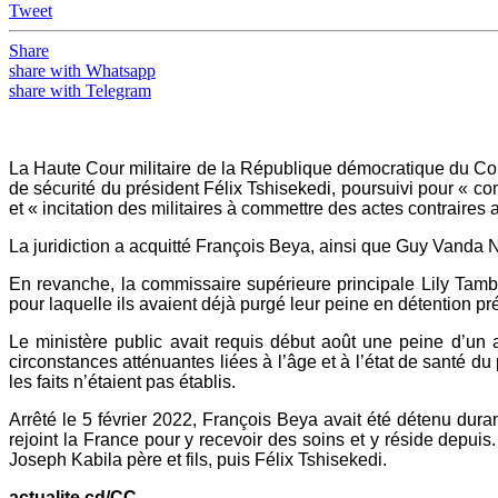
Tweet
Share
share with Whatsapp
share with Telegram
La Haute Cour militaire de la République démocratique du Con
de sécurité du président Félix Tshisekedi, poursuivi pour « com
et « incitation des militaires à commettre des actes contraires a
La juridiction a acquitté François Beya, ainsi que Guy Vanda 
En revanche, la commissaire supérieure principale Lily Tamb
pour laquelle ils avaient déjà purgé leur peine en détention pr
Le ministère public avait requis début août une peine d’un
circonstances atténuantes liées à l’âge et à l’état de santé d
les faits n’étaient pas établis.
Arrêté le 5 février 2022, François Beya avait été détenu dura
rejoint la France pour y recevoir des soins et y réside depui
Joseph Kabila père et fils, puis Félix Tshisekedi.
actualite.cd/CC