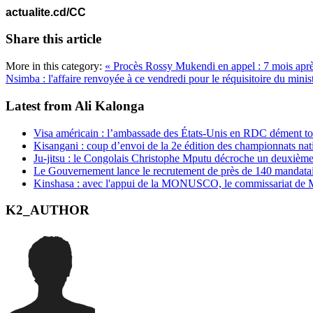
actualite.cd/CC
Share this article
More in this category:
« Procès Rossy Mukendi en appel : 7 mois après 
Nsimba : l'affaire renvoyée à ce vendredi pour le réquisitoire du minist
Latest from Ali Kalonga
Visa américain : l’ambassade des États-Unis en RDC dément t
Kisangani : coup d’envoi de la 2e édition des championnats na
Ju-jitsu : le Congolais Christophe Mputu décroche un deuxièm
Le Gouvernement lance le recrutement de près de 140 mandatair
Kinshasa : avec l'appui de la MONUSCO, le commissariat de Mo
K2_AUTHOR