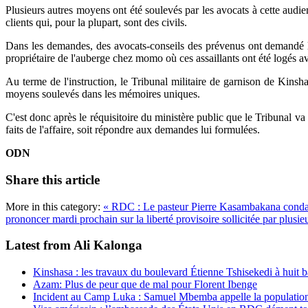
Plusieurs autres moyens ont été soulevés par les avocats à cette audi
clients qui, pour la plupart, sont des civils.
Dans les demandes, des avocats-conseils des prévenus ont demandé la 
propriétaire de l'auberge chez momo où ces assaillants ont été logés ava
Au terme de l'instruction, le Tribunal militaire de garnison de Kin
moyens soulevés dans les mémoires uniques.
C'est donc après le réquisitoire du ministère public que le Tribunal va
faits de l'affaire, soit répondre aux demandes lui formulées.
ODN
Share this article
More in this category:
« RDC : Le pasteur Pierre Kasambakana condam
prononcer mardi prochain sur la liberté provisoire sollicitée par plusie
Latest from Ali Kalonga
Kinshasa : les travaux du boulevard Étienne Tshisekedi à huit b
Azam: Plus de peur que de mal pour Florent Ibenge
Incident au Camp Luka : Samuel Mbemba appelle la population a