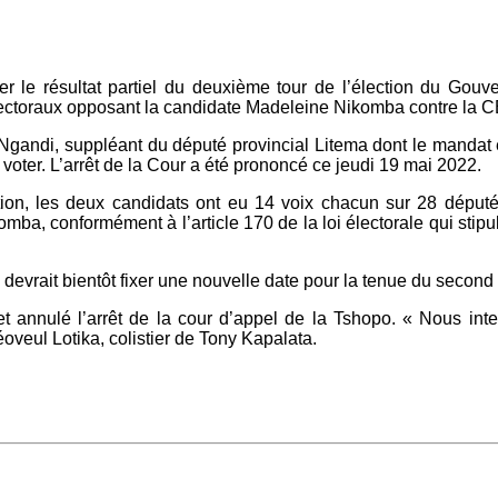
r le résultat partiel du deuxième tour de l’élection du Gouv
ctoraux opposant la candidate Madeleine Nikomba contre la CE
 Ngandi, suppléant du député provincial Litema dont le mandat é
û voter. L’arrêt de la Cour a été prononcé ce jeudi 19 mai 2022.
ction, les deux candidats ont eu 14 voix chacun sur 28 déput
, conformément à l’article 170 de la loi électorale qui stipule :
vrait bientôt fixer une nouvelle date pour la tenue du second t
 et annulé l’arrêt de la cour d’appel de la Tshopo. « Nous int
oveul Lotika, colistier de Tony Kapalata.