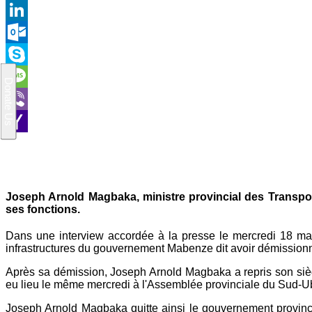
Gmail
LinkedIn
Outlook.com
Skype
Message
Viber
Yahoo
Mail
Joseph Arnold Magbaka, ministre provincial des Transpo
ses fonctions.
Dans une interview accordée à la presse le mercredi 18 mai 
infrastructures du gouvernement Mabenze dit avoir démissionn
Après sa démission, Joseph Arnold Magbaka a repris son siège 
eu lieu le même mercredi à l'Assemblée provinciale du Sud-U
Joseph Arnold Magbaka quitte ainsi le gouvernement provinci