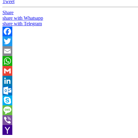
Tweet
Share
share with Whatsapp
share with Telegram
Facebook
Twitter
Email
WhatsApp
Gmail
LinkedIn
Outlook.com
Skype
Message
Viber