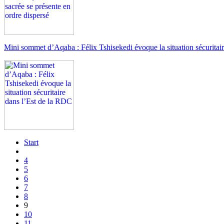
Mini sommet d’Aqaba : Félix Tshisekedi évoque la situation sécuritai
Start
4
5
6
7
8
9
10
11