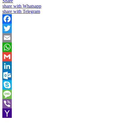
Share
share with Whatsapp
share with Telegram
Facebook
Twitter
Email
WhatsApp
Gmail
LinkedIn
Outlook.com
Skype
Message
Viber
Yahoo
Mail