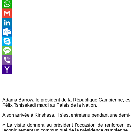
Email
WhatsApp
Gmail
LinkedIn
Outlook.com
Skype
Message
Viber
Yahoo
Mail
Adama Barrow, le président de la République Gambienne, est a
Félix Tshisekedi mardi au Palais de la Nation.
A son arrivée à Kinshasa, il s’est entretenu pendant une demi-h
« La visite donnera au président l'occasion de renforcer le
laconiquement un communiqué de la présidence gambienne.