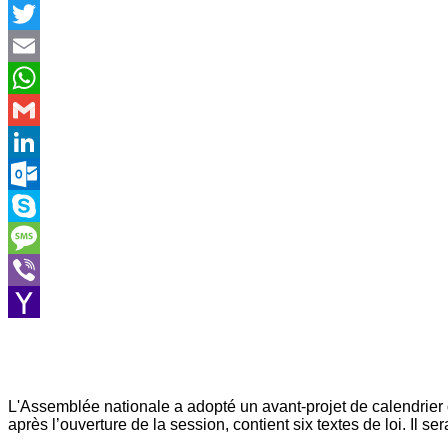
Facebook
Twitter
Email
WhatsApp
Gmail
LinkedIn
Outlook.com
Skype
Message
Viber
Yahoo
Mail
L'Assemblée nationale a adopté un avant-projet de calendrier
après l’ouverture de la session, contient six textes de loi. Il s