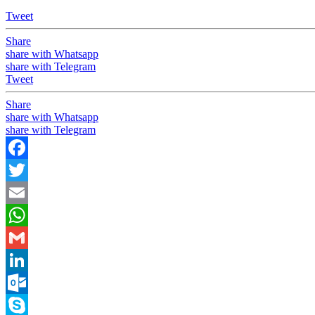
Tweet
Share
share with Whatsapp
share with Telegram
Tweet
Share
share with Whatsapp
share with Telegram
Facebook
Twitter
Email
WhatsApp
Gmail
LinkedIn
Outlook.com