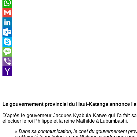
Email
WhatsApp
Gmail
LinkedIn
Outlook.com
Skype
Message
Viber
Yahoo
Mail
Le gouvernement provincial du Haut-Katanga annonce l'ar
D'après le gouverneur Jacques Kyabula Katwe qui l'a fait savo
effectuer le roi Philippe et la reine Mathilde à Lubumbashi.
«
Dans sa communication, le chef du gouvernement prov
sa Majesté le roi belge. Le roi Philippe viendra pour une v