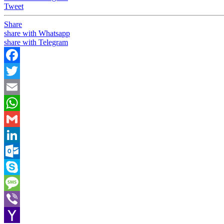
Tweet
Share
share with Whatsapp
share with Telegram
Facebook
Twitter
Email
WhatsApp
Gmail
LinkedIn
Outlook.com
Skype
Message
Viber