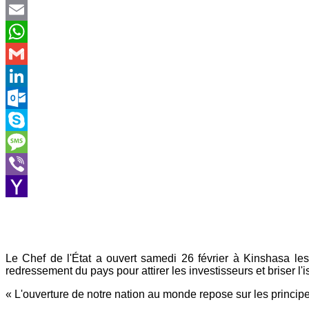
Twitter
Email
WhatsApp
Gmail
LinkedIn
Outlook.com
Skype
Message
Viber
Yahoo
Mail
Le Chef de l'État a ouvert samedi 26 février à Kinshasa l
redressement du pays pour attirer les investisseurs et briser l'
« L'ouverture de notre nation au monde repose sur les principe