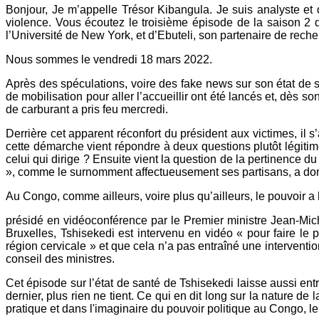
Bonjour, Je m’appelle Trésor Kibangula. Je suis analyste et di
violence. Vous écoutez le troisième épisode de la saison 
l’Université de New York, et d’Ebuteli, son partenaire de re
Nous sommes le vendredi 18 mars 2022.
Après des spéculations, voire des fake news sur son état de s
de mobilisation pour aller l’accueillir ont été lancés et, dès son
de carburant a pris feu mercredi.
Derrière cet apparent réconfort du président aux victimes, il s’
cette démarche vient répondre à deux questions plutôt légit
celui qui dirige ? Ensuite vient la question de la pertinence du p
», comme le surnomment affectueusement ses partisans, a donn
Au Congo, comme ailleurs, voire plus qu’ailleurs, le pouvoir a h
présidé en vidéoconférence par le Premier ministre Jean-
Bruxelles, Tshisekedi est intervenu en vidéo « pour faire le 
région cervicale » et que cela n’a pas entraîné une interven
conseil des ministres.
Cet épisode sur l’état de santé de Tshisekedi laisse aussi en
dernier, plus rien ne tient. Ce qui en dit long sur la nature de la
pratique et dans l'imaginaire du pouvoir politique au Congo, le