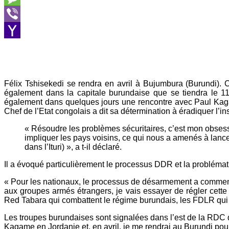
Message
Viber
Yahoo
Mail
Félix Tshisekedi se rendra en avril à Bujumbura (Burundi). 
également dans la capitale burundaise que se tiendra le 
également dans quelques jours une rencontre avec Paul Kaga
Chef de l’Etat congolais a dit sa détermination à éradiquer l’in
« Résoudre les problèmes sécuritaires, c’est mon obsessio
impliquer les pays voisins, ce qui nous a amenés à lanc
dans l’Ituri) », a t-il déclaré.
Il a évoqué particulièrement le processus DDR et la problémat
« Pour les nationaux, le processus de désarmement a commenc
aux groupes armés étrangers, je vais essayer de régler cette 
Red Tabara qui combattent le régime burundais, les FDLR qui v
Les troupes burundaises sont signalées dans l’est de la RDC d
Kagame en Jordanie et, en avril, je me rendrai au Burundi pour