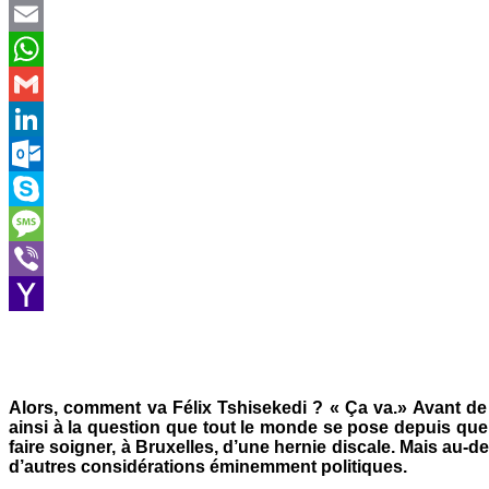
Twitter
Email
WhatsApp
Gmail
LinkedIn
Outlook.com
Skype
Message
Viber
Yahoo
Mail
Alors, comment va Félix Tshisekedi ? « Ça va.» Avant de r
ainsi à la question que tout le monde se pose depuis que le
faire soigner, à Bruxelles, d’une hernie discale. Mais au-
d’autres considérations éminemment politiques.