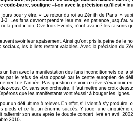
e code-barre, souligne –t-on avec la précision qu’il est « inu
ours pour y être, « Le retour du roi au Zénith de Paris » su
à J-3. Les fans devront prendre leur mal en patience jusqu’au 
k ni la production, Overlook Events, n’ont avancé les raisons q
uvent avoir leur apaisement. Ainsi qu’ont pris la peine de le not
 sociaux, les billets restent valables. Avec la précision du Zén
as un lien avec la manifestation des fans inconditionnels de la 
 par le refus de visa opposé par le centre européen de déliv
ment de l’année. Pas question de voir ce rêve s’évanouir en f
ndez-vous. Or, sans son orchestre, il faut mettre une croix des
 Espérons que les manifestants vont réussir à bouger les lignes.
r un défi ultime à relever. En effet, s’il vient à s’y produire
ses pieds et ce fut un énorme succès. Y jouer une cinquième 
t raffermir son aura après le double concert livré en avril 2002
mbre 2010.