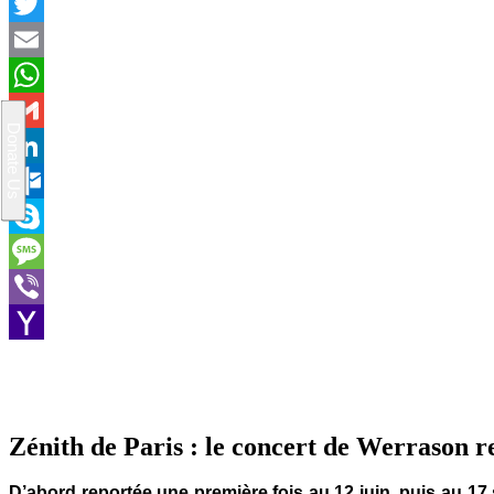
Facebook
Twitter
Email
WhatsApp
Gmail
LinkedIn
Outlook.com
Skype
Message
Viber
Yahoo
Mail
Zénith de Paris : le concert de Werrason 
D’abord reportée une première fois au 12 juin, puis au