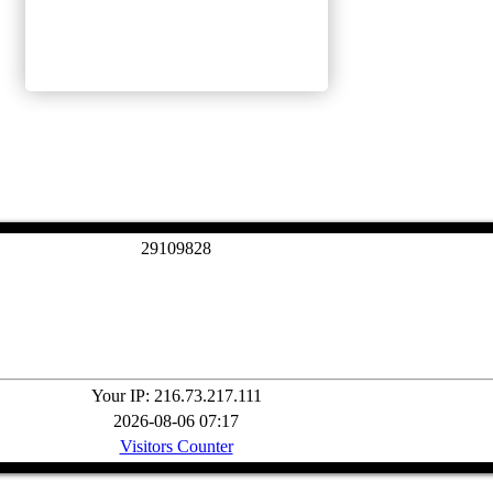
2
9
1
0
9
8
2
8
Your IP: 216.73.217.111
2026-08-06 07:17
Visitors Counter