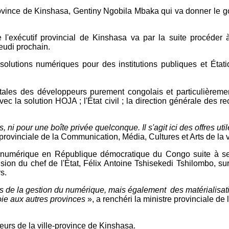
province de Kinshasa, Gentiny Ngobila Mbaka qui va donner le g
 l'exécutif provincial de Kinshasa va par la suite procéder à
eudi prochain.
 solutions numériques pour des institutions publiques et Éta
itales des développeurs purement congolais et particulièrem
 la solution HOJA ; l'État civil ; la direction générale des rec
, ni pour une boîte privée quelconque. Il s'agit ici des offres ut
 provinciale de la Communication, Média, Cultures et Arts de la 
u numérique en République démocratique du Congo suite à se
vision du chef de l'État, Félix Antoine Tshisekedi Tshilombo, s
s.
cées de la gestion du numérique, mais également des matérialisat
oie aux autres provinces
», a renchéri la ministre provinciale d
eurs de la ville-province de Kinshasa.