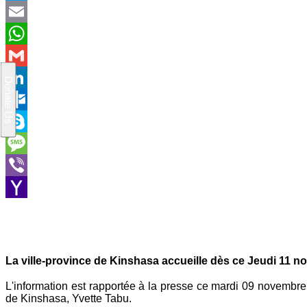
Twitter
Email
WhatsApp
Gmail
LinkedIn
Outlook.com
Skype
Message
Viber
Yahoo
Mail
La ville-province de Kinshasa accueille dès ce Jeudi 11
L'information est rapportée à la presse ce mardi 09 novembre
de Kinshasa, Yvette Tabu.