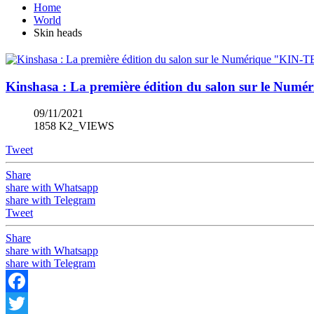
Home
World
Skin heads
Kinshasa : La première édition du salon sur le Num
09/11/2021
1858 K2_VIEWS
Tweet
Share
share with Whatsapp
share with Telegram
Tweet
Share
share with Whatsapp
share with Telegram
Facebook