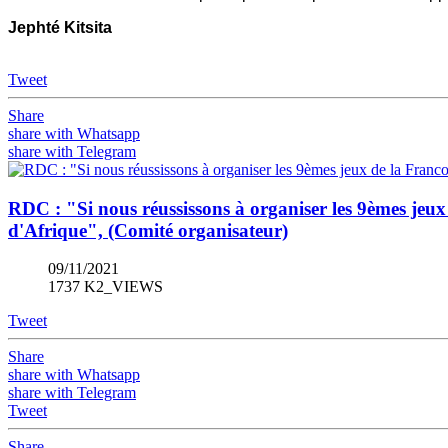
Jephté Kitsita
Tweet
Share
share with Whatsapp
share with Telegram
RDC : "Si nous réussissons à organiser les 9èmes jeux
d'Afrique", (Comité organisateur)
09/11/2021
1737 K2_VIEWS
Tweet
Share
share with Whatsapp
share with Telegram
Tweet
Share