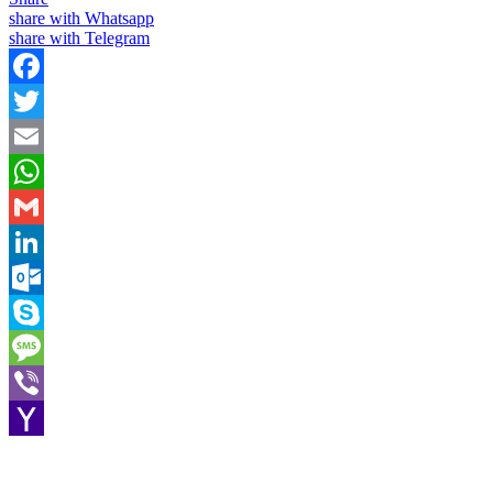
share with Whatsapp
share with Telegram
Facebook
Twitter
Email
WhatsApp
Gmail
LinkedIn
Outlook.com
Skype
Message
Viber
Yahoo
Mail