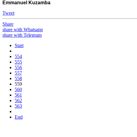
Emmanuel Kuzamba
Tweet
Share
share with Whatsapp
share with Telegram
Start
554
555
556
557
558
559
560
561
562
563
End