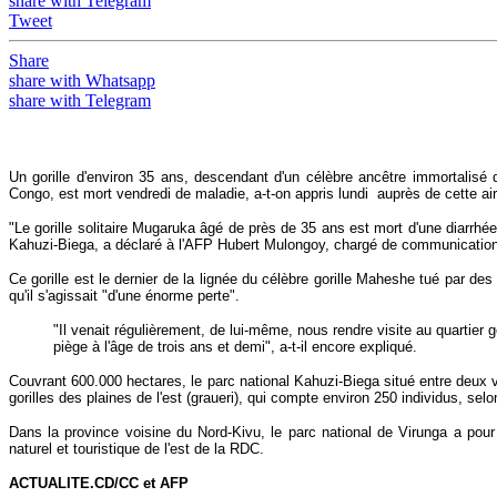
share with Telegram
Tweet
Share
share with Whatsapp
share with Telegram
Un gorille d'environ 35 ans, descendant d'un célèbre ancêtre immortalisé
Congo, est mort vendredi de maladie, a-t-on appris lundi auprès de cette ai
"Le gorille solitaire Mugaruka âgé de près de 35 ans est mort d'une diarrhé
Kahuzi-Biega, a déclaré à l'AFP Hubert Mulongoy, chargé de communication
Ce gorille est le dernier de la lignée du célèbre gorille Maheshe tué par d
qu'il s'agissait "d'une énorme perte".
"Il venait régulièrement, de lui-même, nous rendre visite au quartier 
piège à l'âge de trois ans et demi", a-t-il encore expliqué.
Couvrant 600.000 hectares, le parc national Kahuzi-Biega situé entre deux v
gorilles des plaines de l'est (graueri), qui compte environ 250 individus, selo
Dans la province voisine du Nord-Kivu, le parc national de Virunga a pou
naturel et touristique de l'est de la RDC.
ACTUALITE.CD/CC et AFP