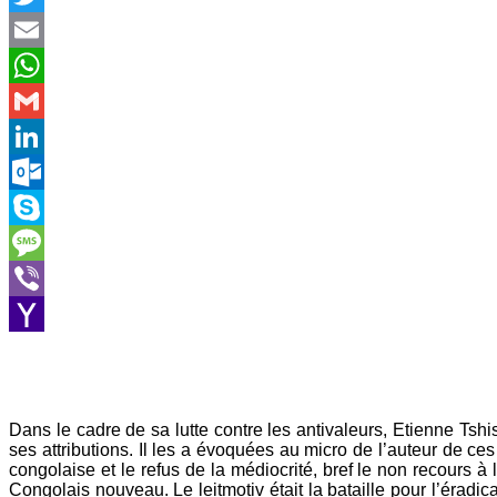
Twitter
Email
WhatsApp
Gmail
LinkedIn
Outlook.com
Skype
Message
Viber
Yahoo
Mail
Dans le cadre de sa lutte contre les antivaleurs, Etienne Tsh
ses attributions. Il les a évoquées au micro de l’auteur de c
congolaise et le refus de la médiocrité, bref le non recours à
Congolais nouveau. Le leitmotiv était la bataille pour l’éradi