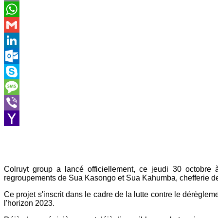
Email
WhatsApp
Gmail
LinkedIn
Outlook.com
Skype
Message
Viber
Yahoo
Mail
Colruyt group a lancé officiellement, ce jeudi 30 octobre
regroupements de Sua Kasongo et Sua Kahumba, chefferie de
Ce projet s'inscrit dans le cadre de la lutte contre le dérègle
l'horizon 2023.