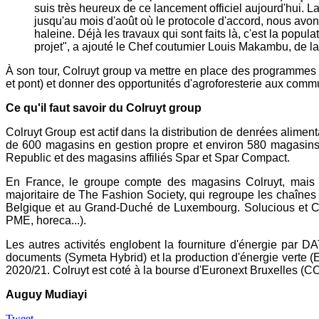
suis très heureux de ce lancement officiel aujourd'hui. 
jusqu'au mois d'août où le protocole d'accord, nous avons
haleine. Déjà les travaux qui sont faits là, c'est la popula
projet", a ajouté le Chef coutumier Louis Makambu, de la
À son tour, Colruyt group va mettre en place des programmes en 
et pont) et donner des opportunités d'agroforesterie aux comm
Ce qu'il faut savoir du Colruyt group
Colruyt Group est actif dans la distribution de denrées alim
de 600 magasins en gestion propre et environ 580 magasins a
Republic et des magasins affiliés Spar et Spar Compact.
En France, le groupe compte des magasins Colruyt, mais é
majoritaire de The Fashion Society, qui regroupe les chaînes
Belgique et au Grand-Duché de Luxembourg. Solucious et Culi
PME, horeca...).
Les autres activités englobent la fourniture d'énergie par D
documents (Symeta Hybrid) et la production d'énergie verte (E
2020/21. Colruyt est coté à la bourse d'Euronext Bruxelles
Auguy Mudiayi
Tweet