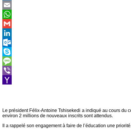
Twitter
Email
WhatsApp
Gmail
LinkedIn
Outlook.com
Skype
Message
Viber
Yahoo
Mail
Le président Félix-Antoine Tshisekedi a indiqué au cours du co
environ 2 millions de nouveaux inscrits sont attendus.
Il a rappelé son engagement à faire de l’éducation une priorité. 