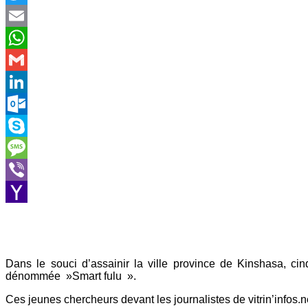
Twitter
Email
WhatsApp
Gmail
LinkedIn
Outlook.com
Skype
Message
Viber
Yahoo
Mail
Dans le souci d’assainir la ville province de Kinshasa, cin
dénommée »Smart fulu ».
Ces jeunes chercheurs devant les journalistes de vitrin’infos.ne