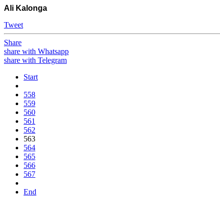
Ali Kalonga
Tweet
Share
share with Whatsapp
share with Telegram
Start
558
559
560
561
562
563
564
565
566
567
End