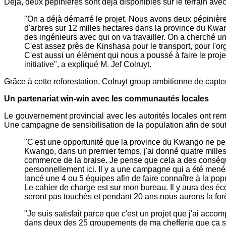
Déjà, deux pépinières sont déjà disponibles sur le terrain avec
"On a déjà démarré le projet. Nous avons deux pépinières.
d'arbres sur 12 milles hectares dans la province du Kwan
des ingénieurs avec qui on va travailler. On a cherché un en
C'est assez près de Kinshasa pour le transport, pour l'orga
C'est aussi un élément qui nous a poussé à faire le projet
initiative", a expliqué M. Jef Colruyt.
Grâce à cette reforestation, Colruyt group ambitionne de capt
Un partenariat win-win avec les communautés locales
Le gouvernement provincial avec les autorités locales ont rem
Une campagne de sensibilisation de la population afin de souten
"C'est une opportunité que la province du Kwango ne peu
Kwango, dans un premier temps, j'ai donné quatre milles
commerce de la braise. Je pense que cela a des conséquen
personnellement ici. Il y a une campagne qui a été menée
lancé une 4 ou 5 équipes afin de faire connaître à la popul
Le cahier de charge est sur mon bureau. Il y aura des éco
seront pas touchés et pendant 20 ans nous aurons la for
"Je suis satisfait parce que c'est un projet que j'ai acco
dans deux des 25 groupements de ma chefferie que ça se