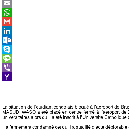
Twitter
Email
WhatsApp
Gmail
LinkedIn
Outlook.com
Skype
Message
Viber
Yahoo
Mail
La situation de l’étudiant congolais bloqué à l’aéroport de Br
MASUDI WASO a été placé en centre fermé à l’aéroport de Za
universitaires alors qu’il a été inscrit à l’Université Catholiqu
Il a fermement condamné cet qu’il a qualifié d’acte déplorable 