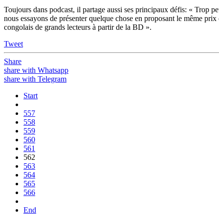
Toujours dans podcast, il partage aussi ses principaux défis: « Trop pe
nous essayons de présenter quelque chose en proposant le même prix q
congolais de grands lecteurs à partir de la BD ».
Tweet
Share
share with Whatsapp
share with Telegram
Start
557
558
559
560
561
562
563
564
565
566
End