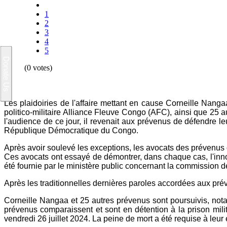
1
2
3
4
5
(0 votes)
Les plaidoiries de l'affaire mettant en cause Corneille Nan
politico-militaire Alliance Fleuve Congo (AFC), ainsi que 25 
l'audience de ce jour, il revenait aux prévenus de défendre leu
République Démocratique du Congo.
Après avoir soulevé les exceptions, les avocats des prévenus ont
Ces avocats ont essayé de démontrer, dans chaque cas, l'inno
été fournie par le ministère public concernant la commission des
Après les traditionnelles dernières paroles accordées aux préve
Corneille Nangaa et 25 autres prévenus sont poursuivis, nota
prévenus comparaissent et sont en détention à la prison mili
vendredi 26 juillet 2024. La peine de mort a été requise à leur 