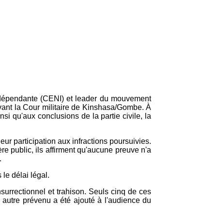
Indépendante (CENI) et leader du mouvement
evant la Cour militaire de Kinshasa/Gombe. À
si qu'aux conclusions de la partie civile, la
leur participation aux infractions poursuivies.
 public, ils affirment qu'aucune preuve n'a
.
le délai légal.
urrectionnel et trahison. Seuls cinq de ces
n autre prévenu a été ajouté à l'audience du