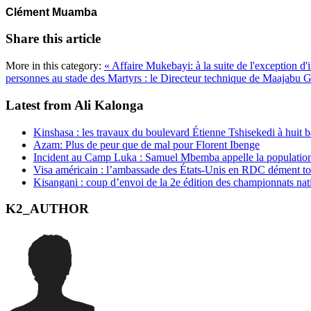
Clément Muamba
Share this article
More in this category:
« Affaire Mukebayi: à la suite de l'exception d
personnes au stade des Martyrs : le Directeur technique de Maajabu 
Latest from Ali Kalonga
Kinshasa : les travaux du boulevard Étienne Tshisekedi à huit b
Azam: Plus de peur que de mal pour Florent Ibenge
Incident au Camp Luka : Samuel Mbemba appelle la population a
Visa américain : l’ambassade des États-Unis en RDC dément t
Kisangani : coup d’envoi de la 2e édition des championnats na
K2_AUTHOR