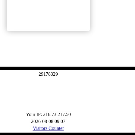
2
9
1
7
8
3
2
9
Your IP: 216.73.217.50
2026-08-08 09:07
Visitors Counter