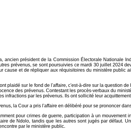
gaa, ancien président de la Commission Électorale Nationale 
autres prévenus, se sont poursuivies ce mardi 30 juillet 2024 d
r cause et de répliquer aux réquisitoires du ministère public ain
 plaidé sur le fond de l'affaire, c'est-à-dire sur la question de 
cence des prévenus. Contestant les procès-verbaux du ministère
 infractions par les prévenus. Ils ont sollicité leur acquittement
nus, la Cour a pris l'affaire en délibéré pour se prononcer dans 
mment pour crimes de guerre, participation à un mouvement ins
taire de Ndolo, tandis que les autres sont jugés par défaut. U
encontre par le ministère public.