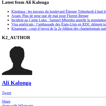
Latest from Ali Kalonga
Kinshasa : les travaux du boulevard Étienne Tshisekedi à huit b
Azam: Plus de peur que de mal pour Florent Ibenge
Incident au Camp Luka : Samuel Mbemba appelle la population a
Visa américain : l’ambassade des États-Unis en RDC dément t
Kisangani : coup d’envoi de la 2e édition des championnats na
K2_AUTHOR
Ali Kalonga
Tweet
Share
share with Whatsapp