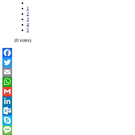
1
2
3
4
5
(0 votes)
Facebook
Twitter
Email
WhatsApp
Gmail
LinkedIn
Outlook.com
Skype