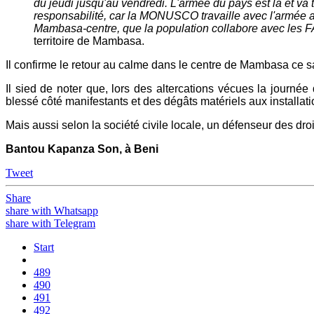
du jeudi jusqu'au vendredi. L'armée du pays est là et va
responsabilité, car la MONUSCO travaille avec l'armée av
Mambasa-centre, que la population collabore avec les FA
territoire de Mambasa.
Il confirme le retour au calme dans le centre de Mambasa ce s
Il sied de noter que, lors des altercations vécues la journée
blessé côté manifestants et des dégâts matériels aux installa
Mais aussi selon la société civile locale, un défenseur des dro
Bantou Kapanza Son, à Beni
Tweet
Share
share with Whatsapp
share with Telegram
Start
489
490
491
492