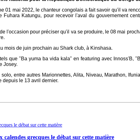
 01 mai 2022, le chanteur congolais a fait savoir qu'il va renco
ine Fuhara Katungu, pour recevoir l'aval du gouvernement cen
de l'occasion pour préciser qu'il va se produire, le 08 mai proc
re.
u mois de juin prochain au Shark club, à Kinshasa.
 tels que "Ba yuma ba vida kala" en featuring avec Innoss'B, "Be
e Josey.
n solo, entre autres Marionnettes, Alita, Niveau, Marathon, Ifun
depuis le 13 avril dernier.
 calendes grecques le débat sur cette matière