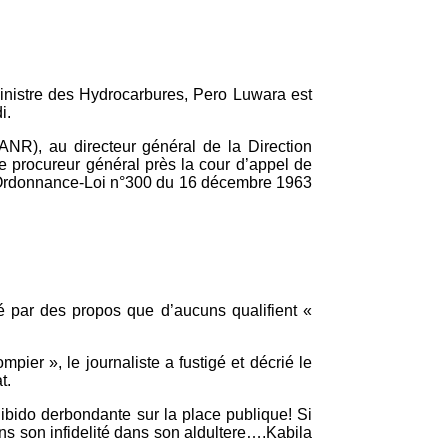
ministre des Hydrocarbures, Pero Luwara est
i.
NR), au directeur général de la Direction
e procureur général près la cour d’appel de
e l’Ordonnance-Loi n°300 du 16 décembre 1963
é par des propos que d’aucuns qualifient «
r », le journaliste a fustigé et décrié le
t.
ibido derbondante sur la place publique! Si
s son infidelité dans son aldultere….Kabila