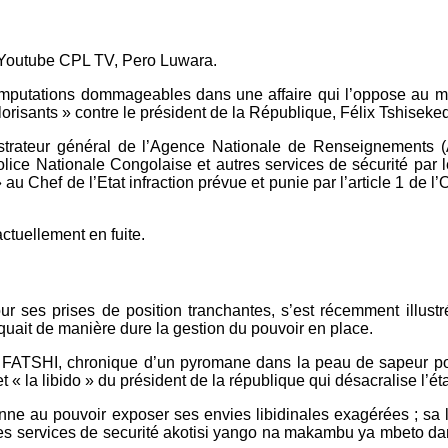
ne Youtube CPL TV, Pero Luwara.
ur imputations dommageables dans une affaire qui l’oppose au 
orisants » contre le président de la République, Félix Tshiseked
trateur général de l’Agence Nationale de Renseignements (A
ce Nationale Congolaise et autres services de sécurité par l
» au Chef de l’Etat infraction prévue et punie par l’article 1 d
actuellement en fuite.
 ses prises de position tranchantes, s’est récemment illustr
tiquait de manière dure la gestion du pouvoir en place.
ATSHI, chronique d’un pyromane dans la peau de sapeur pompie
« la libido » du président de la république qui désacralise l’éta
ne au pouvoir exposer ses envies libidinales exagérées ; sa l
es services de securité akotisi yango na makambu ya mbeto dan