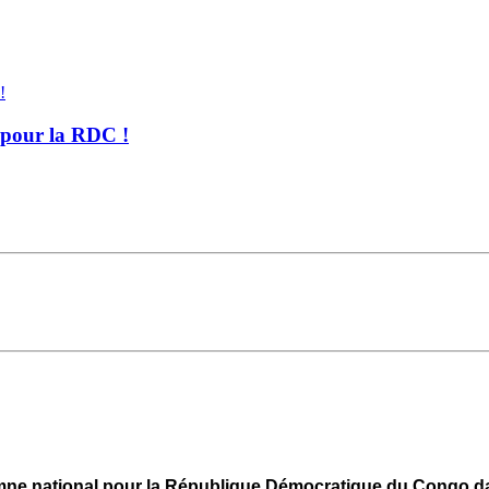
 pour la RDC !
ymne national pour la République Démocratique du Congo da