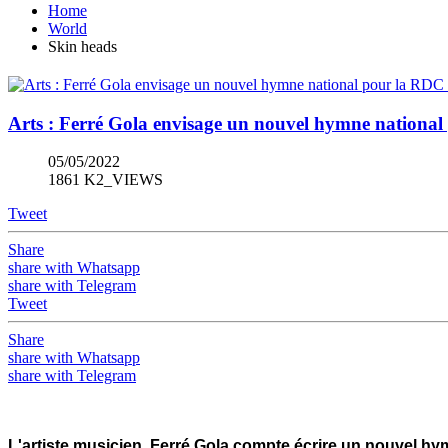
Home
World
Skin heads
Arts : Ferré Gola envisage un nouvel hymne national
05/05/2022
1861 K2_VIEWS
Tweet
Share
share with Whatsapp
share with Telegram
Tweet
Share
share with Whatsapp
share with Telegram
L'artiste musicien, Ferré Gola compte écrire un nouvel h