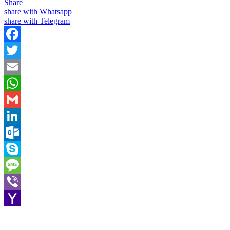
Share
share with Whatsapp
share with Telegram
Facebook
Twitter
Email
WhatsApp
Gmail
LinkedIn
Outlook.com
Skype
Message
Viber
Yahoo