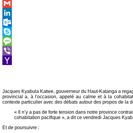
WhatsApp
Gmail
LinkedIn
Outlook.com
Skype
Message
Viber
Yahoo
Mail
Jacques Kyabula Katwe, gouverneur du Haut-Katanga a regagné
provincial a, à l'occasion, appelé au calme et à la cohabit
contexte particulier avec des débats autour des propos de la 
« Il n’y a pas de forte tension dans notre province cont
cohabitation pacifique », a dit ce vendredi Jacques Kya
Et de poursuivre :