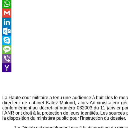
Email
WhatsApp
Gmail
LinkedIn
Outlook.com
Skype
Message
Viber
Yahoo
Mail
La Haute cour militaire a tenu une audience à huit clos le me
directeur de cabinet Kalev Mutond, alors Administrateur g
conformément au décret-loi numéro 032003 du 11 janvier port
l'ANR ont droit à la protection de leurs identités. Les source
la disposition du ministère public pour l'instruction du dossier.
“Le Dircab est normalement mis à la disposition du minist