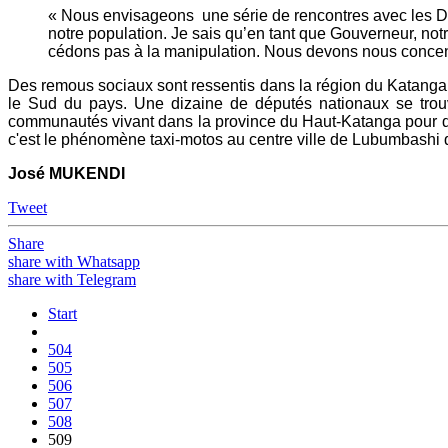
« Nous envisageons une série de rencontres avec les D
notre population. Je sais qu’en tant que Gouverneur, notr
cédons pas à la manipulation. Nous devons nous concent
Des remous sociaux sont ressentis dans la région du Katanga 
le Sud du pays. Une dizaine de députés nationaux se trouv
communautés vivant dans la province du Haut-Katanga pour des 
c'est le phénomène taxi-motos au centre ville de Lubumbashi q
José
MUKENDI
Tweet
Share
share with Whatsapp
share with Telegram
Start
504
505
506
507
508
509