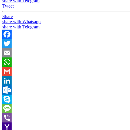
share with Telegram
Tweet
Share
share with Whatsapp
share with Telegram
Facebook
Twitter
Email
WhatsApp
Gmail
LinkedIn
Outlook.com
Skype
Message
Viber