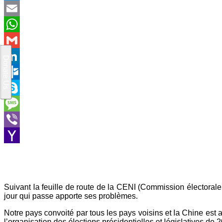
Twitter
Email
WhatsApp
Gmail
LinkedIn
Outlook.com
Skype
Message
Viber
Yahoo
Mail
Suivant la feuille de route de la CENI (Commission électoral
jour qui passe apporte ses problèmes.
Notre pays convoité par tous les pays voisins et la Chine est
l’organisation des élections présidentielles et législatives de 