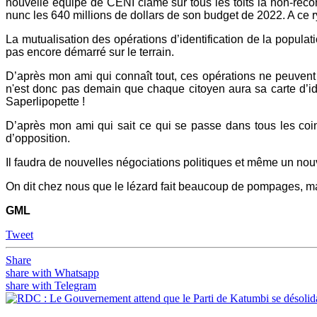
nouvelle équipe de CENI clame sur tous les toits la non-rec
nunc les 640 millions de dollars de son budget de 2022. A ce ry
La mutualisation des opérations d’identification de la populati
pas encore démarré sur le terrain.
D’après mon ami qui connaît tout, ces opérations ne peuvent
n'est donc pas demain que chaque citoyen aura sa carte d’ide
Saperlipopette !
D’après mon ami qui sait ce qui se passe dans tous les coins
d’opposition.
Il faudra de nouvelles négociations politiques et même un no
On dit chez nous que le lézard fait beaucoup de pompages, mai
GML
Tweet
Share
share with Whatsapp
share with Telegram