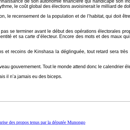
onnaissance de son autonomie financière qui handicape son ind
thme, le coût global des élections avoisinerait le milliard de dol
on, le recensement de la population et de l’habitat, qui doit êt
 pas se terminer avant le début des opérations électorales p
ntité et sa carte d’électeur. Encore des mots et des maux qui 
 et recoins de Kinshasa la déglinguée, tout retard sera très m
uveau gouvernement. Tout le monde attend donc le calendrier él
s il n’a jamais eu des biceps.