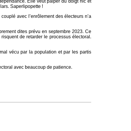
épendance. Elle veut palper du doigt hic et
lars. Saperlipopette !
re couplé avec l’enrôlement des électeurs n’a
roprement dites prévu en septembre 2023. Ce
risquent de retarder le processus électoral.
al vécu par la population et par les partis
ectoral avec beaucoup de patience.