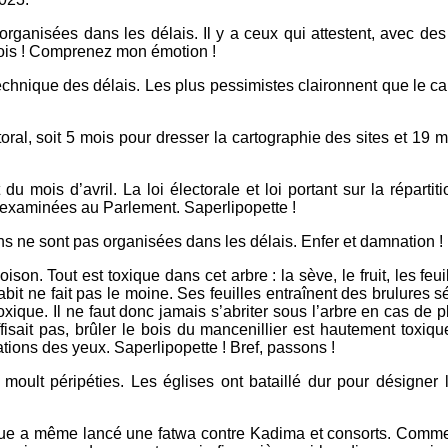
nt organisées dans les délais. Il y a ceux qui attestent, avec d
ois ! Comprenez mon émotion !
hnique des délais. Les plus pessimistes claironnent que le cal
oral, soit 5 mois pour dresser la cartographie des sites et 19 mo
 mois d’avril. La loi électorale et loi portant sur la répartit
 examinées au Parlement. Saperlipopette !
ons ne sont pas organisées dans les délais. Enfer et damnation !
ison. Tout est toxique dans cet arbre : la sève, le fruit, les fe
it ne fait pas le moine. Ses feuilles entraînent des brulures 
xique. Il ne faut donc jamais s’abriter sous l’arbre en cas de p
isait pas, brûler le bois du mancenillier est hautement toxi
ations des yeux. Saperlipopette ! Bref, passons !
moult péripéties. Les églises ont bataillé dur pour désigner
ue a même lancé une fatwa contre Kadima et consorts. Comme si 