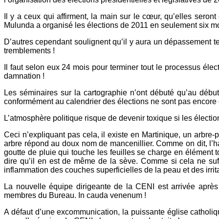
Il y a ceux qui affirment, la main sur le cœur, qu’elles sero
Mulunda a organisé les élections de 2011 en seulement six m
D’autres cependant soulignent qu’il y aura un dépassement tec
tremblements !
Il faut selon eux 24 mois pour terminer tout le processus élect
damnation !
Les séminaires sur la cartographie n’ont débuté qu’au début du
conformément au calendrier des élections ne sont pas encore
L’atmosphère politique risque de devenir toxique si les électi
Ceci n’expliquant pas cela, il existe en Martinique, un arbre-po
arbre répond au doux nom de mancenillier. Comme on dit, l’hab
goutte de pluie qui touche les feuilles se charge en élément to
dire qu’il en est de même de la sève. Comme si cela ne suff
inflammation des couches superficielles de la peau et des irrit
La nouvelle équipe dirigeante de la CENI est arrivée après 
membres du Bureau. In cauda venenum !
A défaut d’une excommunication, la puissante église catholiq