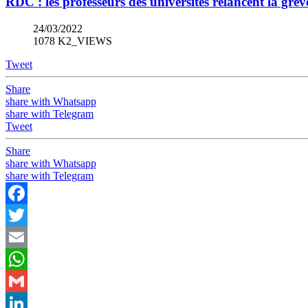
RDC : les professeurs des universités relancent la grève
24/03/2022
1078 K2_VIEWS
Tweet
Share
share with Whatsapp
share with Telegram
Tweet
Share
share with Whatsapp
share with Telegram
Facebook
Twitter
Email
WhatsApp
Gmail