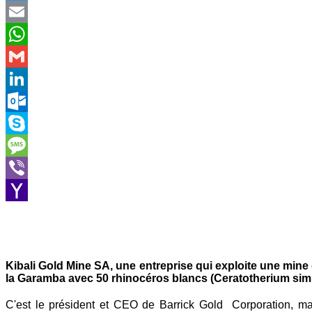
Twitter
Email
WhatsApp
Gmail
LinkedIn
Outlook.com
Skype
Message
Viber
Yahoo
Mail
Kibali Gold Mine SA, une entreprise qui exploite une mine d
la Garamba avec 50 rhinocéros blancs (Ceratotherium sim
C'est le président et CEO de Barrick Gold Corporation, m