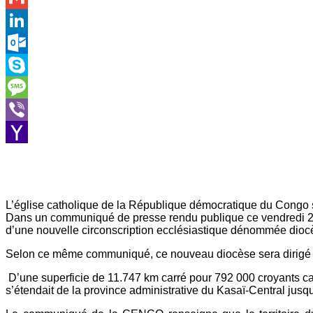
Gmail
LinkedIn
Outlook.com
Skype
Message
Viber
Yahoo
Mail
L’église catholique de la République démocratique du Congo s
Dans un communiqué de presse rendu publique ce vendredi 25
d’une nouvelle circonscription ecclésiastique dénommée dio
Selon ce même communiqué, ce nouveau diocèse sera dirigé 
D’une superficie de 11.747 km carré pour 792 000 croyants cat
s’étendait de la province administrative du Kasaï-Central jusq