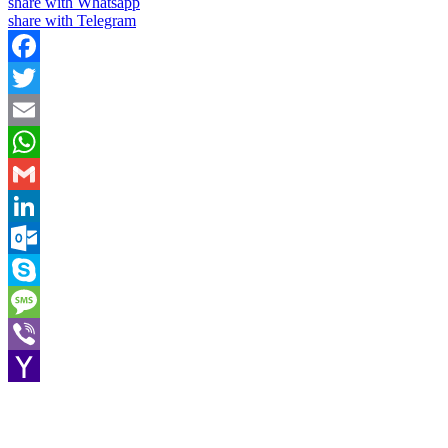
share with Whatsapp
share with Telegram
Facebook
Twitter
Email
WhatsApp
Gmail
LinkedIn
Outlook.com
Skype
Message
Viber
Yahoo
Mail