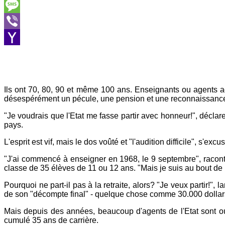
Skype
Message
Viber
Yahoo
Mail
Ils ont 70, 80, 90 et même 100 ans. Enseignants ou agents ad
désespérément un pécule, une pension et une reconnaissance
"Je voudrais que l'Etat me fasse partir avec honneur!", décl
pays.
L'esprit est vif, mais le dos voûté et "l'audition difficile", s
"J'ai commencé à enseigner en 1968, le 9 septembre", raconte-t
classe de 35 élèves de 11 ou 12 ans. "Mais je suis au bout de
Pourquoi ne part-il pas à la retraite, alors? "Je veux partir!"
de son "décompte final" - quelque chose comme 30.000 dollars,
Mais depuis des années, beaucoup d'agents de l'Etat sont oub
cumulé 35 ans de carrière.