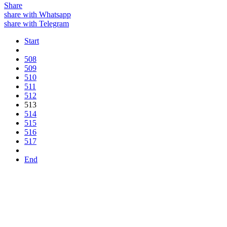
Share
share with Whatsapp
share with Telegram
Start
508
509
510
511
512
513
514
515
516
517
End