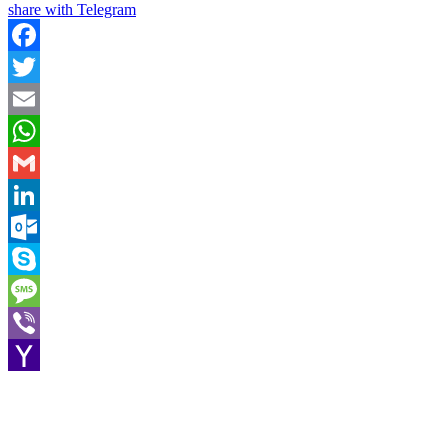
share with Telegram
Facebook
Twitter
Email
WhatsApp
Gmail
LinkedIn
Outlook.com
Skype
Message
Viber
Yahoo
Mail