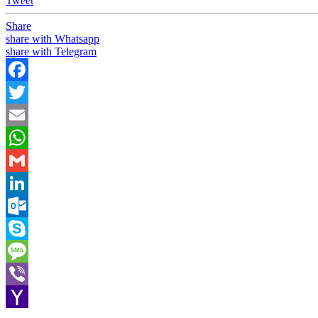
Tweet
Share
share with Whatsapp
share with Telegram
Facebook
Twitter
Email
WhatsApp
Gmail
LinkedIn
Outlook.com
Skype
Message
Viber