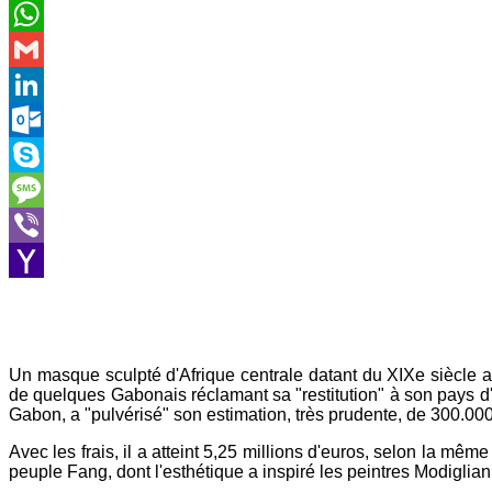
Email
WhatsApp
Gmail
LinkedIn
Outlook.com
Skype
Message
Viber
Yahoo
Mail
Un masque sculpté d'Afrique centrale datant du XIXe siècle a 
de quelques Gabonais réclamant sa "restitution" à son pays d
Gabon, a "pulvérisé" son estimation, très prudente, de 300.00
Avec les frais, il a atteint 5,25 millions d'euros, selon la mê
peuple Fang, dont l'esthétique a inspiré les peintres Modiglian