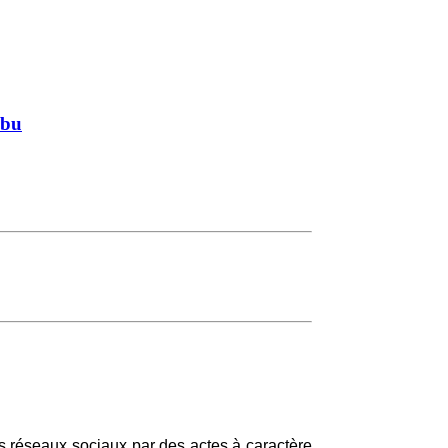
abu
 réseaux sociaux par des actes à caractère