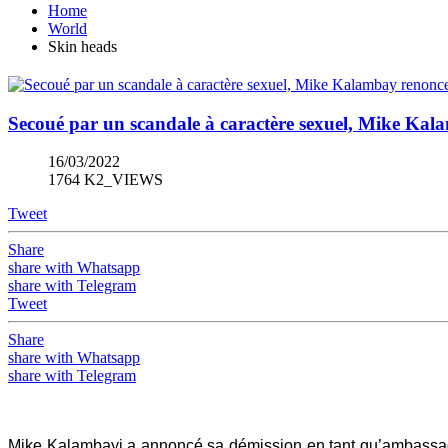
Home
World
Skin heads
Secoué par un scandale à caractère sexuel, Mike Ka
16/03/2022
1764 K2_VIEWS
Tweet
Share
share with Whatsapp
share with Telegram
Tweet
Share
share with Whatsapp
share with Telegram
Mike Kalambayi a annoncé sa démission en tant qu’ambassade