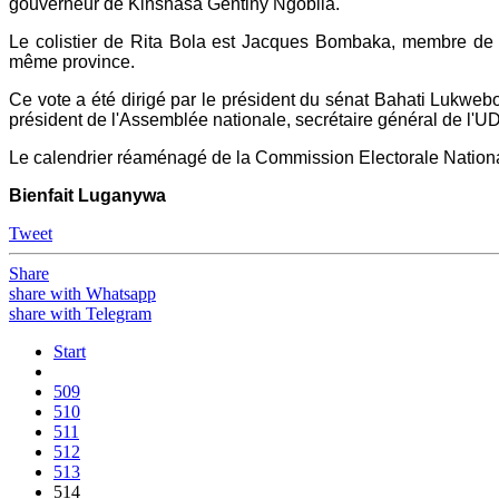
gouverneur de Kinshasa Gentiny Ngobila.
Le colistier de Rita Bola est Jacques Bombaka, membre de l'
même province.
Ce vote a été dirigé par le président du sénat Bahati Lukweb
président de l'Assemblée nationale, secrétaire général de l'
Le calendrier réaménagé de la Commission Electorale National
Bienfait Luganywa
Tweet
Share
share with Whatsapp
share with Telegram
Start
509
510
511
512
513
514