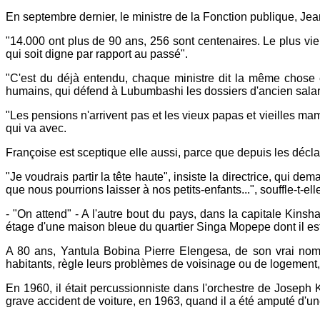
En septembre dernier, le ministre de la Fonction publique, Jean
"14.000 ont plus de 90 ans, 256 sont centenaires. Le plus vieux
qui soit digne par rapport au passé".
"C'est du déjà entendu, chaque ministre dit la même chose et
humains, qui défend à Lubumbashi les dossiers d'ancien salarié
"Les pensions n'arrivent pas et les vieux papas et vieilles mam
qui va avec.
Françoise est sceptique elle aussi, parce que depuis les déclar
"Je voudrais partir la tête haute", insiste la directrice, qu
que nous pourrions laisser à nos petits-enfants...", souffle-t-elle
- "On attend" - A l'autre bout du pays, dans la capitale Kins
étage d'une maison bleue du quartier Singa Mopepe dont il es
A 80 ans, Yantula Bobina Pierre Elengesa, de son vrai nom, se
habitants, règle leurs problèmes de voisinage ou de logement,
En 1960, il était percussionniste dans l'orchestre de Joseph 
grave accident de voiture, en 1963, quand il a été amputé d'une 