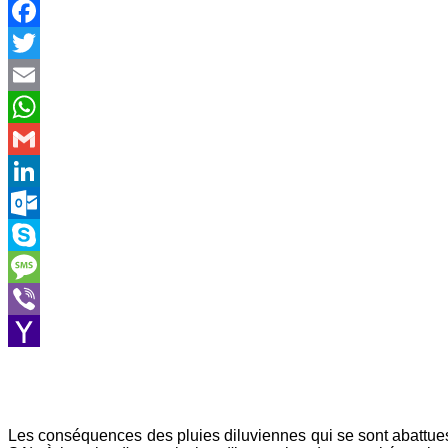
Facebook
Twitter
Email
WhatsApp
Gmail
LinkedIn
Outlook.com
Skype
Message
Viber
Yahoo
Mail
Les conséquences des pluies diluviennes qui se sont abattues d