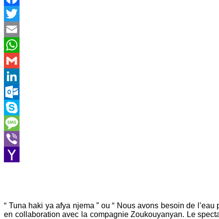
Facebook
Twitter
Email
WhatsApp
Gmail
LinkedIn
Outlook.com
Skype
Message
Viber
Yahoo
Mail
“ Tuna haki ya afya njema ” ou “ Nous avons besoin de l’eau p
en collaboration avec la compagnie Zoukouyanyan. Le spectacle