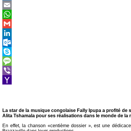
Twitter
Email
WhatsApp
Gmail
LinkedIn
Outlook.com
Skype
Message
Viber
Yahoo
Mail
La star de la musique congolaise Fally Ipupa a profité
Alita Tshamala pour ses réalisations dans le monde de la
En effet, la chanson «centième dossier », est une dédica
Brazzaville dans leurs productions.