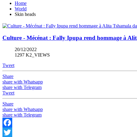
Home
World
Skin heads
Culture - Mécénat : Fally Ipupa rend hommage à Ali
20/12/2022
1297 K2_VIEWS
Tweet
Share
share with Whatsapp
share with Telegram
Tweet
Share
share with Whatsapp
share with Telegram
Facebook