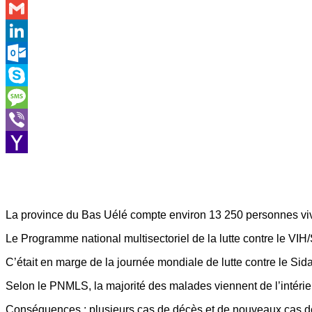
WhatsApp
Gmail
LinkedIn
Outlook.com
Skype
Message
Viber
Yahoo
Mail
La province du Bas Uélé compte environ 13 250 personnes viv
Le Programme national multisectoriel de la lutte contre le VI
C’était en marge de la journée mondiale de lutte contre le Si
Selon le PNMLS, la majorité des malades viennent de l’intérieu
Conséquences : plusieurs cas de décès et de nouveaux cas de 