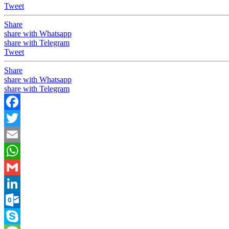
Tweet
Share
share with Whatsapp
share with Telegram
Tweet
Share
share with Whatsapp
share with Telegram
Facebook
Twitter
Email
WhatsApp
Gmail
LinkedIn
Outlook.com