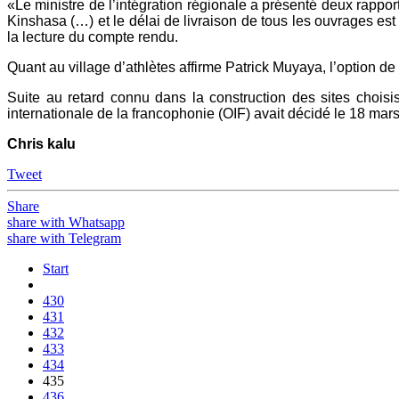
«Le ministre de l’intégration régionale a présenté deux rappor
Kinshasa (…) et le délai de livraison de tous les ouvrages es
la lecture du compte rendu.
Quant au village d’athlètes affirme Patrick Muyaya, l’option de
Suite au retard connu dans la construction des sites chois
internationale de la francophonie (OIF) avait décidé le 18 mars 
Chris kalu
Tweet
Share
share with Whatsapp
share with Telegram
Start
430
431
432
433
434
435
436