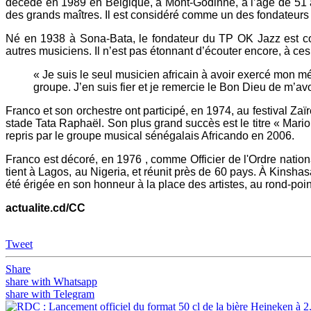
décédé en 1989 en Belgique, à Mont-Godinne, à l’âge de 51 a
des grands maîtres. Il est considéré comme un des fondateur
Né en 1938 à Sona-Bata, le fondateur du TP OK Jazz est cons
autres musiciens. Il n’est pas étonnant d’écouter encore, à c
« Je suis le seul musicien africain à avoir exercé mon mét
groupe. J’en suis fier et je remercie le Bon Dieu de m’avo
Franco et son orchestre ont participé, en 1974, au festival 
stade Tata Raphaël. Son plus grand succès est le titre « Mario »
repris par le groupe musical sénégalais Africando en 2006.
Franco est décoré, en 1976 , comme Officier de l'Ordre national
tient à Lagos, au Nigeria, et réunit près de 60 pays. À Kins
été érigée en son honneur à la place des artistes, au rond-point
actualite.cd/CC
Tweet
Share
share with Whatsapp
share with Telegram