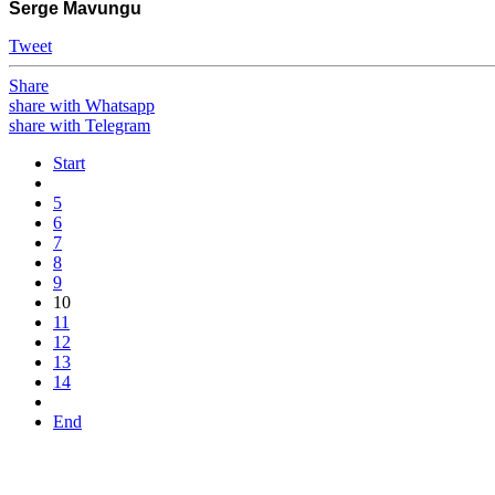
Serge Mavungu
Tweet
Share
share with Whatsapp
share with Telegram
Start
5
6
7
8
9
10
11
12
13
14
End